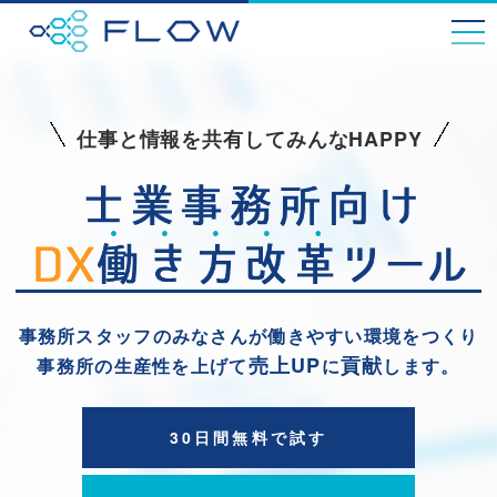
Skip
to
content
仕事と情報を共有してみんなHAPPY
事務所スタッフのみなさんが働きやすい環境をつくり
売上UP
貢献
事務所の生産性を上げて
に
します。
30日間無料で試す