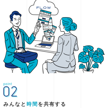
point
02
みんなと
時間
を共有する