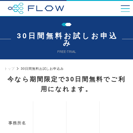
Skip
to
content
30日間無料お試しお申込
み
FREE-TRIAL
>
トップ
30日間無料お試しお申込み
今なら期間限定で30日間無料でご利
用になれます。
事務所名